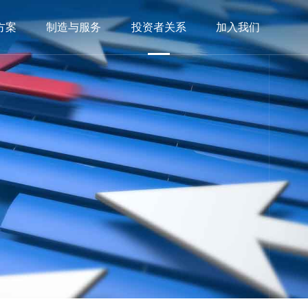
方案
制造与服务
投资者关系
加入我们