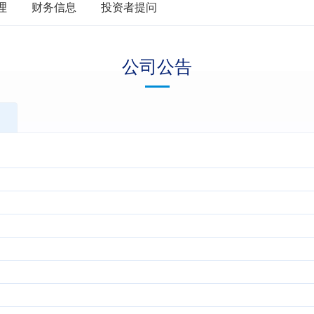
理
财务信息
投资者提问
公司公告