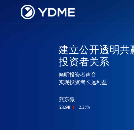
建立公开透明共
投资者关系
倾听投资者声音
实现投资者长远利益
燕东微
53.98
2.23%